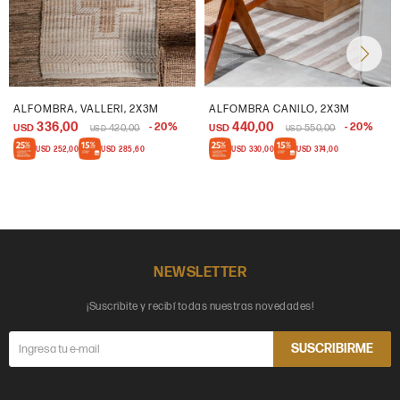
ALFOMBRA, VALLERI, 2X3M
ALFOMBRA CANILO, 2X3M
336,00
440,00
20
20
USD
420,00
USD
550,00
USD
USD
USD
252,00
USD
285,60
USD
330,00
USD
374,00
NEWSLETTER
¡Suscribite y recibí todas nuestras novedades!
SUSCRIBIRME