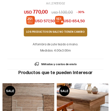
274511002
770,00
USD
1.100,00
30
USD
USD
577,50
USD
654,50
LOS PRODUCTOS EN SALE
Alfombra de jute tejido a mano.
Medidas: 4.00x3.00m
Métodos y costos de envío
Productos que te pueden interesar