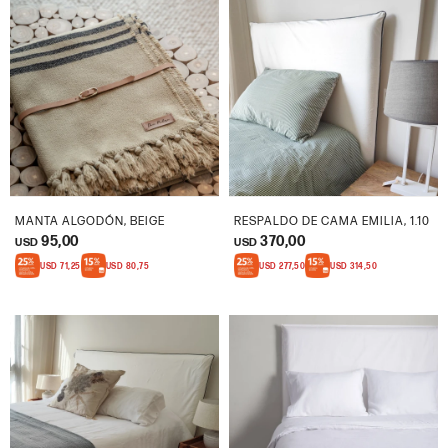
MANTA ALGODÓN, BEIGE
RESPALDO DE CAMA EMILIA, 1.10
95,00
370,00
USD
USD
USD
71,25
USD
80,75
USD
277,50
USD
314,50