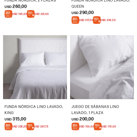
FUNDA NÓRDICA, 2 PLAZAS
FUNDA NÓRDICA LINO LAVADO,
260,00
QUEEN
USD
290,00
USD
USD
195,00
USD
221,00
USD
217,50
USD
246,50
FUNDA NÓRDICA LINO LAVADO,
JUEGO DE SÁBANAS LINO
KING
LAVADO, 1 PLAZA
315,00
200,00
USD
USD
USD
236,25
USD
267,75
USD
150,00
USD
170,00