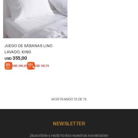
JUEGO DE SÁBANAS LINO
LAVADO, KING
355,00
USD
USD
266,25
USD
301,75
MOSTRANDO
15
DE
15
NEWSLETTER
¡Suscribite y recibí todas nuestras novedades!