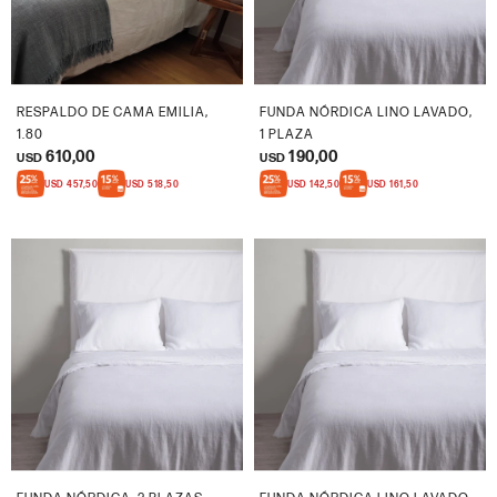
RESPALDO DE CAMA EMILIA,
FUNDA NÓRDICA LINO LAVADO,
1.80
1 PLAZA
610,00
190,00
USD
USD
USD
457,50
USD
518,50
USD
142,50
USD
161,50