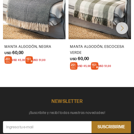
MANTA ALGODÓN, NEGRA
MANTA ALGODÓN, ESCOCESA
60,00
VERDE
USD
60,00
USD
USD
45,00
USD
51,00
USD
45,00
USD
51,00
NEWSLETTER
¡Suscribite y recibí todas nuestras novedades!
SUSCRIBIRME