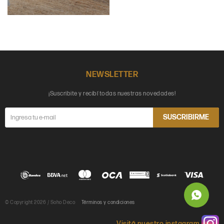
NEWSLETTER
¡Suscribite y recibí todas nuestras novedades!
SUSCRIBIRME
© Copyright 2026 / Soho Deco
Términos y condiciones
