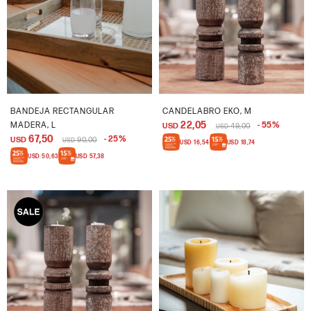
BANDEJA RECTANGULAR
CANDELABRO EKO, M
22,05
MADERA, L
55
USD
49,00
USD
67,50
25
USD
90,00
USD
USD
16,54
USD
18,74
USD
50,63
USD
57,38