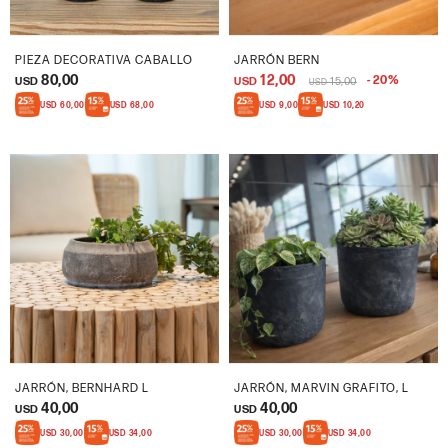
PIEZA DECORATIVA CABALLO
JARRÓN BERN
80,00
12,00
20
USD
USD
15,00
USD
USD
60,00
USD
68,00
USD
9,00
USD
10,20
JARRÓN, BERNHARD L
JARRÓN, MARVIN GRAFITO, L
40,00
40,00
USD
USD
USD
30,00
USD
34,00
USD
30,00
USD
34,00