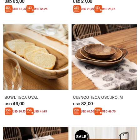
65,00
27,00
USD
USD
USD
48,75
USD
55,25
USD
20,25
USD
22,95
BOWL TECA OVAL
CUENCO TECA OSCURO, M
49,00
82,00
USD
USD
USD
36,75
USD
41,65
USD
61,50
USD
69,70