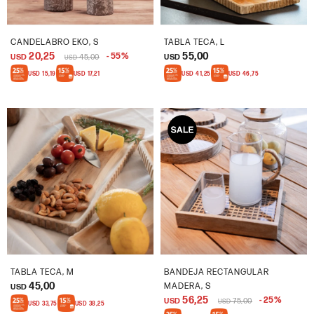
CANDELABRO EKO, S
TABLA TECA, L
20,25
55,00
55
USD
45,00
USD
USD
USD
15,19
USD
17,21
USD
41,25
USD
46,75
TABLA TECA, M
BANDEJA RECTANGULAR
45,00
MADERA, S
USD
56,25
25
USD
75,00
USD
USD
33,75
USD
38,25