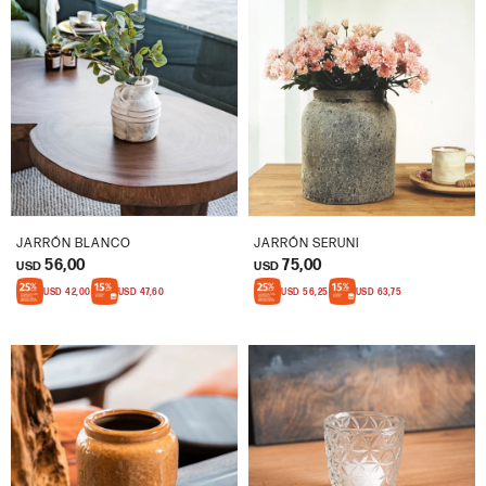
JARRÓN BLANCO
JARRÓN SERUNI
56,00
75,00
USD
USD
USD
42,00
USD
47,60
USD
56,25
USD
63,75