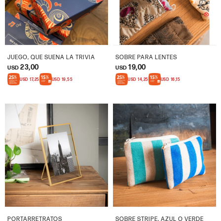
JUEGO, QUE SUENA LA TRIVIA
SOBRE PARA LENTES
23,00
19,00
USD
USD
USD
17,25
USD
19,55
USD
14,25
USD
16,15
PORTARRETRATOS
SOBRE STRIPE, AZUL O VERDE