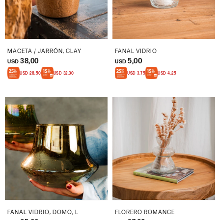
MACETA / JARRÓN, CLAY
FANAL VIDRIO
38,00
5,00
USD
USD
USD
28,50
USD
32,30
USD
3,75
USD
4,25
FANAL VIDRIO, DOMO, L
FLORERO ROMANCE