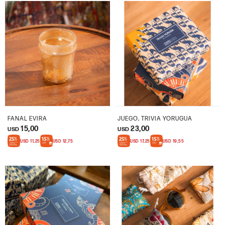
FANAL EVIRA
JUEGO, TRIVIA YORUGUA
15,00
23,00
USD
USD
USD
11,25
USD
12,75
USD
17,25
USD
19,55