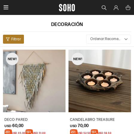

DECORACIÓN
Recomendados
DECO PARED
CANDELABRO TREASURE
60,00
70,00
USD
USD
USD
45,00
USD
51,00
USD
52,50
USD
59,50