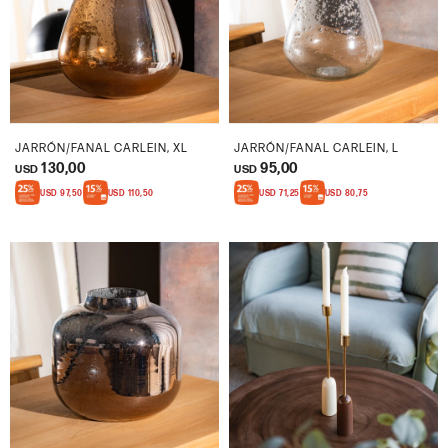
JARRÓN/FANAL CARLEIN, XL
JARRÓN/FANAL CARLEIN, L
130,00
95,00
USD
USD
USD
97,50
USD
110,50
USD
71,25
USD
80,75