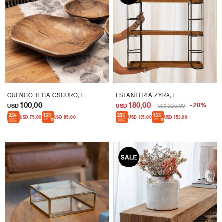
CUENCO TECA OSCURO, L
ESTANTERIA ZYRA, L
100,00
180,00
20
USD
USD
225,00
USD
USD
75,00
USD
85,00
USD
135,00
USD
153,00