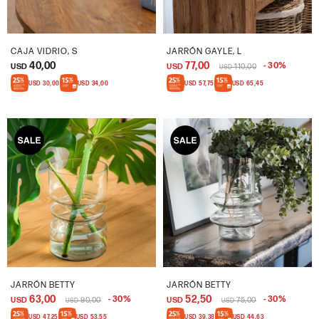
CAJA VIDRIO, S
JARRÓN GAYLE, L
40,00
77,00
30
USD
USD
110,00
USD
USD
30,00
USD
34,00
USD
57,75
USD
65,45
JARRÓN BETTY
JARRÓN BETTY
63,00
52,50
30
30
USD
90,00
USD
75,00
USD
USD
USD
47,25
USD
53,55
USD
39,38
USD
44,63