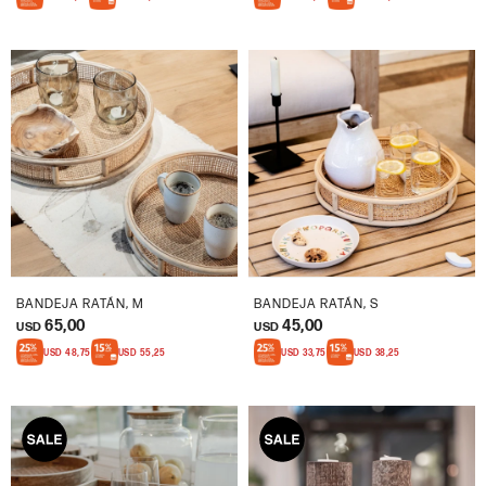
BANDEJA RATÁN, M
BANDEJA RATÁN, S
65,00
45,00
USD
USD
USD
48,75
USD
55,25
USD
33,75
USD
38,25