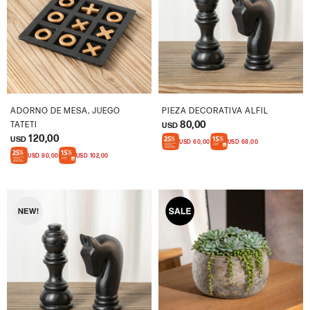
ADORNO DE MESA, JUEGO
PIEZA DECORATIVA ALFIL
80,00
TATETI
USD
120,00
USD
USD
60,00
USD
68,00
USD
90,00
USD
102,00