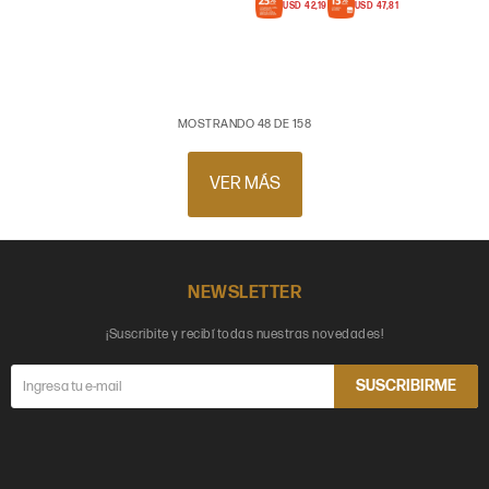
USD
42,19
USD
47,81
MOSTRANDO
48
DE
158
VER MÁS
NEWSLETTER
¡Suscribite y recibí todas nuestras novedades!
SUSCRIBIRME