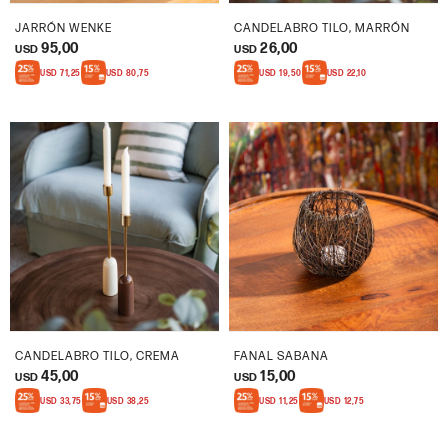
JARRÓN WENKE
CANDELABRO TILO, MARRÓN
95,00
26,00
USD
USD
USD
71,25
USD
80,75
USD
19,50
USD
22,10
CANDELABRO TILO, CREMA
FANAL SABANA
45,00
15,00
USD
USD
USD
33,75
USD
38,25
USD
11,25
USD
12,75