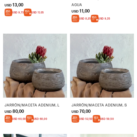
13,00
AGUA
USD
11,00
USD
USD
9,75
USD
11,05
USD
8,25
USD
9,35
JARRÓN/MACETA ADENIUM, L
JARRÓN/MACETA ADENIUM, S
80,00
70,00
USD
USD
USD
60,00
USD
68,00
USD
52,50
USD
59,50