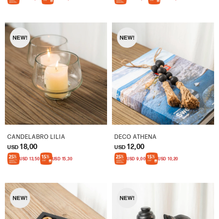
CANDELABRO LILIA
DECO ATHENA
18,00
12,00
USD
USD
USD
13,50
USD
15,30
USD
9,00
USD
10,20