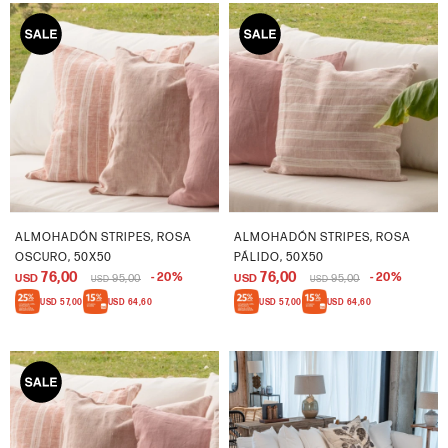
ALMOHADÓN STRIPES, ROSA
ALMOHADÓN STRIPES, ROSA
OSCURO, 50X50
PÁLIDO, 50X50
76,00
76,00
20
20
USD
95,00
USD
95,00
USD
USD
USD
57,00
USD
64,60
USD
57,00
USD
64,60