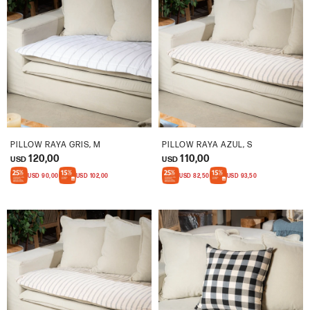
PILLOW RAYA GRIS, M
PILLOW RAYA AZUL, S
120,00
110,00
USD
USD
USD
90,00
USD
102,00
USD
82,50
USD
93,50