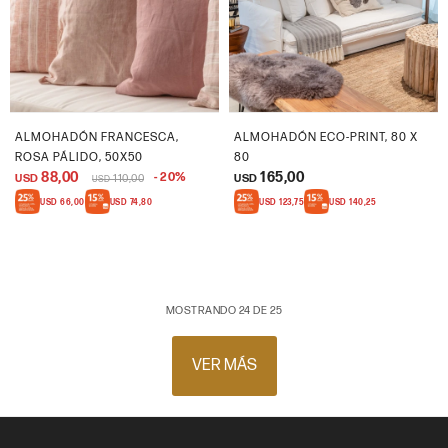
ALMOHADÓN FRANCESCA,
ALMOHADÓN ECO-PRINT, 80 X
ROSA PÁLIDO, 50X50
80
88,00
165,00
20
USD
110,00
USD
USD
USD
66,00
USD
74,80
USD
123,75
USD
140,25
MOSTRANDO
24
DE
25
VER MÁS