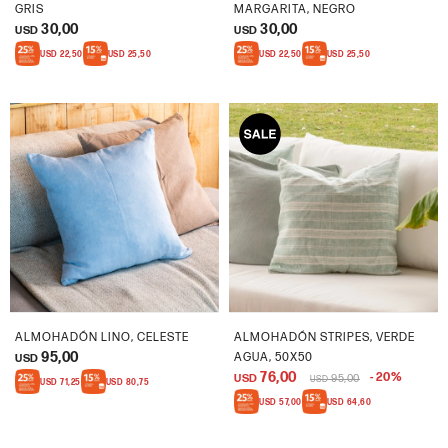
GRIS
MARGARITA, NEGRO
30,00
30,00
USD
USD
USD
22,50
USD
25,50
USD
22,50
USD
25,50
ALMOHADÓN LINO, CELESTE
ALMOHADÓN STRIPES, VERDE
95,00
AGUA, 50X50
USD
76,00
20
USD
95,00
USD
USD
71,25
USD
80,75
USD
57,00
USD
64,60