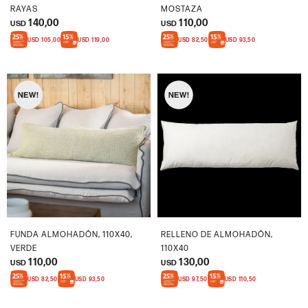
RAYAS
MOSTAZA
140,00
110,00
USD
USD
USD
105,00
USD
119,00
USD
82,50
USD
93,50
FUNDA ALMOHADÓN, 110X40,
RELLENO DE ALMOHADÓN,
VERDE
110X40
110,00
130,00
USD
USD
USD
82,50
USD
93,50
USD
97,50
USD
110,50