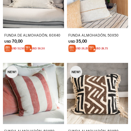
FUNDA DE ALMOHADÓN, 60X40
FUNDA ALMOHADÓN, 50X50
70,00
35,00
USD
USD
USD
52,50
USD
59,50
USD
26,25
USD
29,75