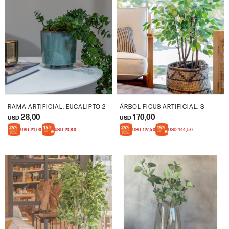
RAMA ARTIFICIAL, EUCALIPTO 2
ÁRBOL FICUS ARTIFICIAL, S
28,00
170,00
USD
USD
USD
21,00
USD
23,80
USD
127,50
USD
144,50