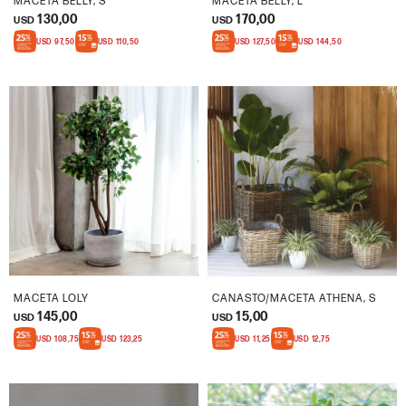
MACETA BELLY, S
MACETA BELLY, L
130,00
170,00
USD
USD
USD
97,50
USD
110,50
USD
127,50
USD
144,50
MACETA LOLY
CANASTO/MACETA ATHENA, S
145,00
15,00
USD
USD
USD
108,75
USD
123,25
USD
11,25
USD
12,75