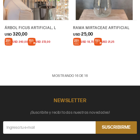
ÁRBOL FICUS ARTIFICIAL, L
RAMA MIRTACEAE ARTIFICIAL
320,00
25,00
USD
USD
USD
240,00
USD
272,00
USD
18,75
USD
21,25
MOSTRANDO
16
DE
16
NEWSLETTER
¡Suscribite y recibí todas nuestras novedades!
SUSCRIBIRME