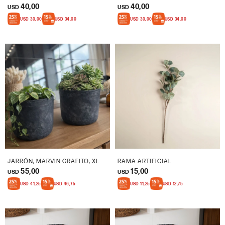
40,00
40,00
USD
USD
USD
30,00
USD
34,00
USD
30,00
USD
34,00
JARRÓN, MARVIN GRAFITO, XL
RAMA ARTIFICIAL
55,00
15,00
USD
USD
USD
41,25
USD
46,75
USD
11,25
USD
12,75