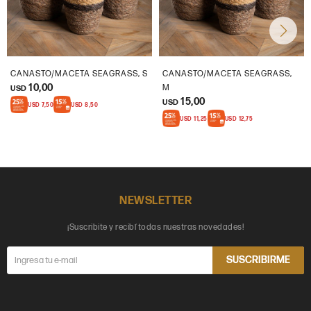
CANASTO/MACETA SEAGRASS, S
CANASTO/MACETA SEAGRASS,
10,00
M
USD
15,00
USD
USD
7,50
USD
8,50
USD
11,25
USD
12,75
NEWSLETTER
¡Suscribite y recibí todas nuestras novedades!
SUSCRIBIRME