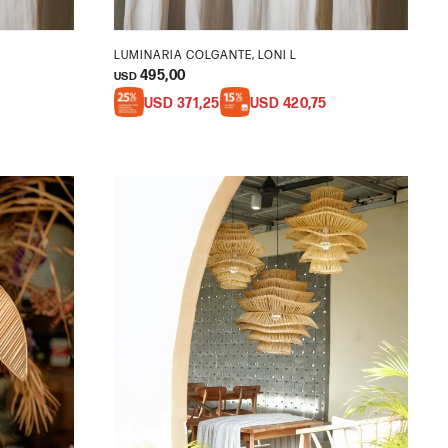
LUMINARIA COLGANTE, LONI L
495,00
USD
USD
371,25
USD
420,75