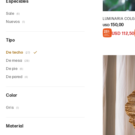
Especiales
Sale
(6)
LUMINARIA COLG
Nuevos
(1)
150,00
USD
USD
112,50
Tipo
De techo
(27)
De mesa
(28)
De pie
(6)
De pared
(4)
Color
Gris
(1)
Material