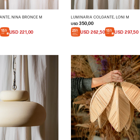
ANTE, NINA BRONCE M
LUMINARIA COLGANTE, LONI M
350,00
USD
USD
221,00
USD
262,50
USD
297,50