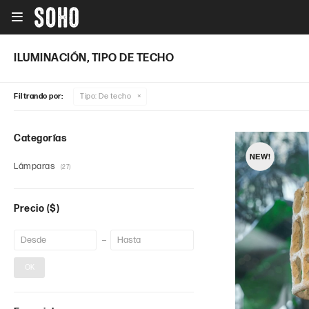

ILUMINACIÓN, TIPO DE TECHO
Filtrando por:
Tipo:
De techo
Categorías
Lámparas
(27)
Precio
($)
OK