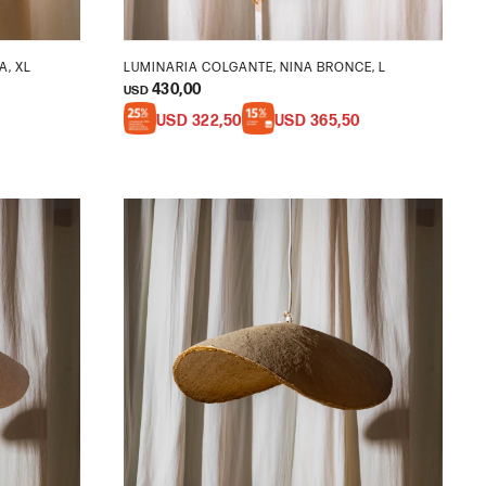
A, XL
LUMINARIA COLGANTE, NINA BRONCE, L
430,00
USD
USD
322,50
USD
365,50