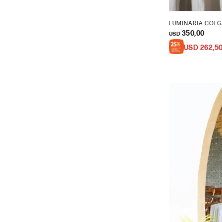
LUMINARIA COLG
350,00
USD
USD
262,5