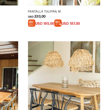
PANTALLA TULIPÁN, M
220,00
USD
USD
165,00
USD
187,00