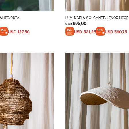
ANTE, RUTA
LUMINARIA COLGANTE, LENOX NEGR
695,00
USD
USD
127,50
USD
521,25
USD
590,75