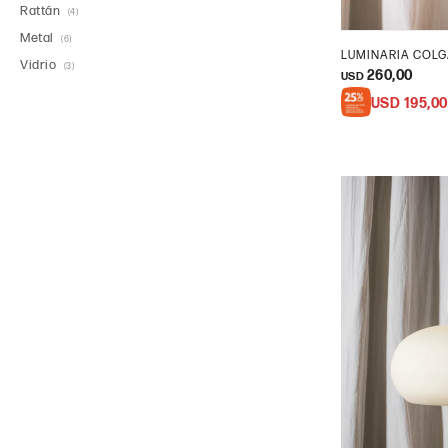
Rattán
(4)
Metal
(6)
LUMINARIA COLG
Vidrio
(3)
260,00
USD
USD
195,00