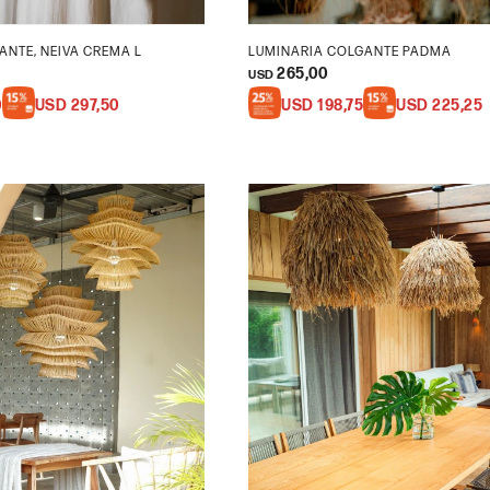
ANTE, NEIVA CREMA L
LUMINARIA COLGANTE PADMA
265,00
USD
0
USD
297,50
USD
198,75
USD
225,25