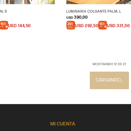
N, S
LUMINARIA COLGANTE PALM, L
390,00
USD
USD
144,50
USD
292,50
USD
331,50