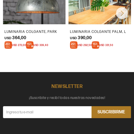
LUMINARIA COLGANTE, PARK
LUMINARIA COLGANTE PALM, L
364,00
390,00
USD
USD
USD
273,00
USD
309,40
USD
292,50
USD
331,50
NEWSLETTER
¡Suscribite y recibí todas nuestras novedades!
SUSCRIBIRME