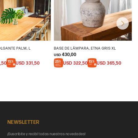
LGANTE PALM, L
BASE DE LÁMPARA, ETNA GRIS XL
L
430,00
USD
U
,50
USD
331,50
USD
322,50
USD
365,50
NEWSLETTER
¡Suscribite y recibí todas nuestras novedades!