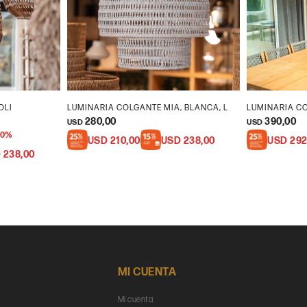
OLI
LUMINARIA COLGANTE MIA, BLANCA, L
LUMINARIA CO
280,00
390,00
USD
USD
0
USD
210,00
USD
238,00
USD
292
D
238,00
MI CUENTA
Mi cuenta