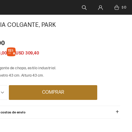
0
$
IA COLGANTE, PARK
00
3,00
USD
309,40
ante de chapa, estilo industrial.
etro 43 cm. Altura 43 cm.
COMPRAR
 costos de envío