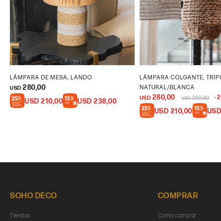
LÁMPARA DE MESA, LANDO
LÁMPARA COLGANTE, TRIP
280,00
NATURAL/BLANCA
USD
280,00
2
USD
350,00
USD
USD
210,00
USD
238,00
USD
210,00
US
SOHO DECO
COMPRAR
Tiendas
Como comprar