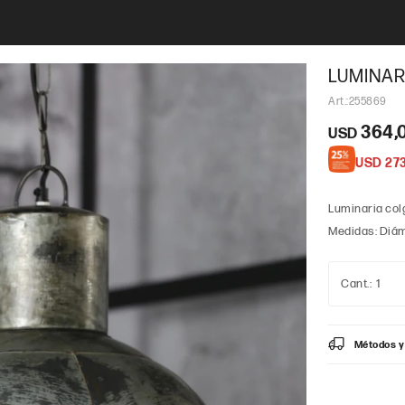
LUMINAR
255869
364,
USD
USD
27
Luminaria colg
Medidas: Diám
1
Métodos y