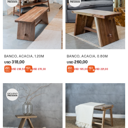
BANCO, ACACIA, 1.20M
BANCO, ACACIA, 0.80M
318,00
260,00
USD
USD
USD
238,50
USD
270,30
USD
195,00
USD
221,00