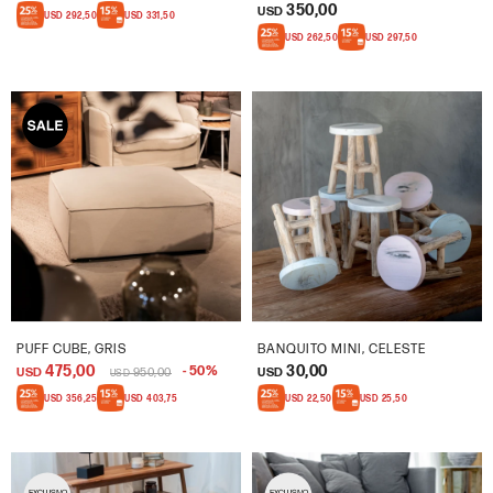
350,00
USD
USD
292,50
USD
331,50
USD
262,50
USD
297,50
PUFF CUBE, GRIS
BANQUITO MINI, CELESTE
475,00
30,00
50
USD
950,00
USD
USD
USD
356,25
USD
403,75
USD
22,50
USD
25,50