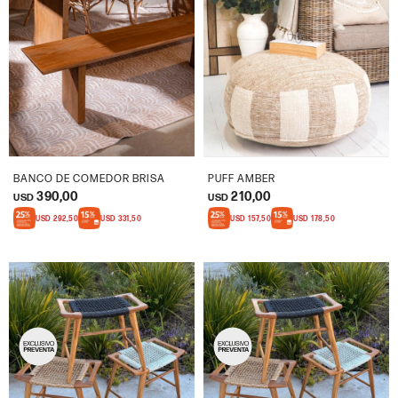
BANCO DE COMEDOR BRISA
PUFF AMBER
390,00
210,00
USD
USD
USD
292,50
USD
331,50
USD
157,50
USD
178,50