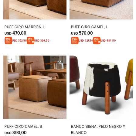
PUFF CIRO MARRÓN, L
PUFF CIRO CAMEL, L
470,00
570,00
USD
USD
USD
352,50
USD
399,50
USD
427,50
USD
484,50
PUFF CIRO CAMEL, S
BANCO SIENA, PELO NEGRO Y
390,00
BLANCO
USD