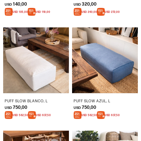
140,00
320,00
USD
USD
USD
105,00
USD
119,00
USD
240,00
USD
272,00
PUFF SLOW BLANCO, L
PUFF SLOW AZUL, L
750,00
750,00
USD
USD
USD
562,50
USD
637,50
USD
562,50
USD
637,50