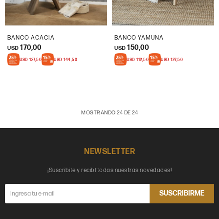
BANCO ACACIA
BANCO YAMUNA
170,00
150,00
USD
USD
USD
127,50
USD
144,50
USD
112,50
USD
127,50
MOSTRANDO
24
DE
24
NEWSLETTER
¡Suscribite y recibí todas nuestras novedades!
SUSCRIBIRME