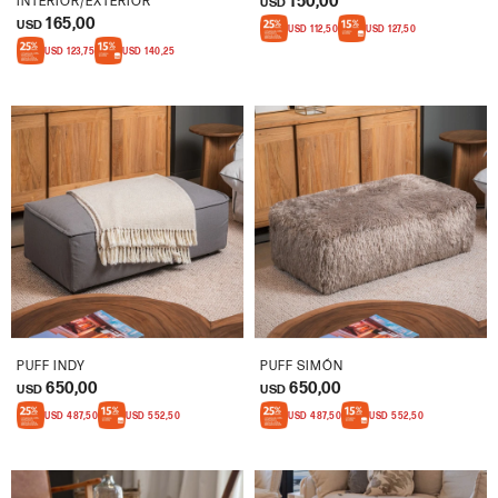
150,00
INTERIOR/EXTERIOR
USD
165,00
USD
USD
112,50
USD
127,50
USD
123,75
USD
140,25
PUFF INDY
PUFF SIMÓN
650,00
650,00
USD
USD
USD
487,50
USD
552,50
USD
487,50
USD
552,50