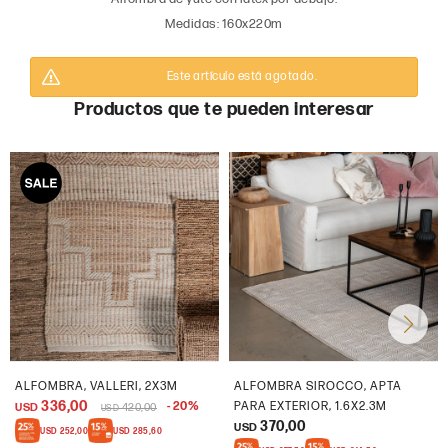
Medidas: 160x220m
Este artículo está agotado.
Productos que te pueden interesar
ALFOMBRA, VALLERI, 2X3M
ALFOMBRA SIROCCO, APTA
336,00
20
PARA EXTERIOR, 1.6X2.3M
USD
420,00
USD
370,00
USD
USD
252,00
USD
285,60