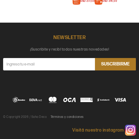
USD
277,50
USD
314,50
NEWSLETTER
¡Suscribite y recibí todas nuestras novedades!
SUSCRIBIRME
© Copyright 2026 / Soho Deco
Términos y condiciones
