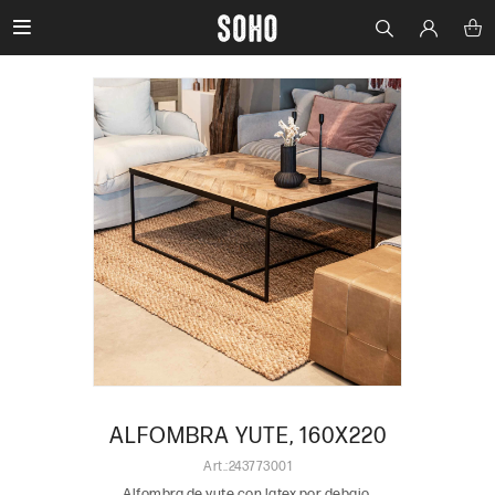

ALFOMBRA YUTE, 160X220
243773001
Alfombra de yute con latex por debajo.