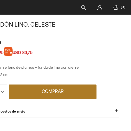
0
$
ÓN LINO, CELESTE
0
25
USD
80,75
relleno de plumas y funda de lino con cierre.
2 cm.
COMPRAR
 costos de envío