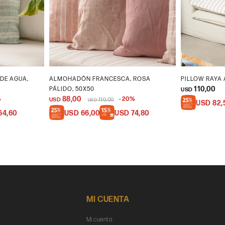
DE AGUA,
ALMOHADÓN FRANCESCA, ROSA
PILLOW RAYA 
110,00
PÁLIDO, 50X50
USD
88,00
20
USD
110,00
USD
USD
82,
64,60
USD
66,00
USD
74,80
MI CUENTA
Mi cuenta