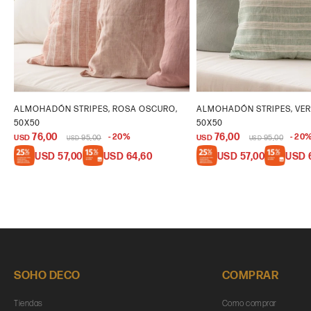
ALMOHADÓN STRIPES, ROSA OSCURO,
ALMOHADÓN STRIPES, VER
50X50
50X50
76,00
76,00
20
20
USD
95,00
USD
95,00
USD
USD
USD
57,00
USD
64,60
USD
57,00
USD
SOHO DECO
COMPRAR
Tiendas
Como comprar