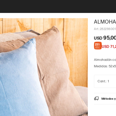
ALMOHAD
282286001
95,0
USD
USD
71,
Almohadón con 
Medidas: 52x5
1
Métodos y