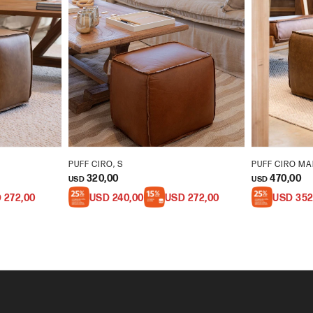
PUFF CIRO, S
PUFF CIRO MA
320,00
470,00
USD
USD
D
272,00
USD
240,00
USD
272,00
USD
352