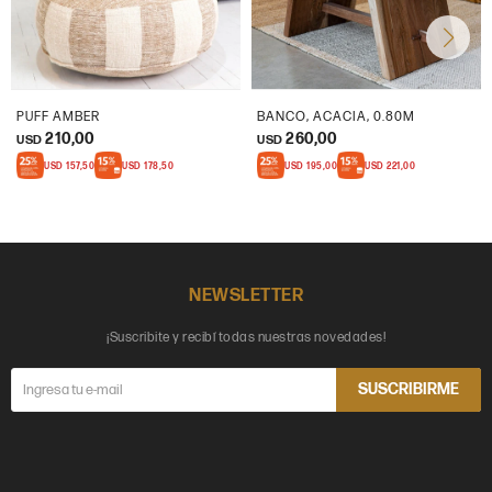
PUFF AMBER
BANCO, ACACIA, 0.80M
210,00
260,00
USD
USD
USD
157,50
USD
178,50
USD
195,00
USD
221,00
NEWSLETTER
¡Suscribite y recibí todas nuestras novedades!
SUSCRIBIRME