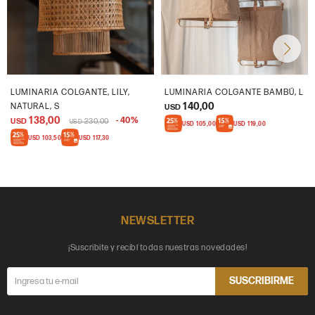
LUMINARIA COLGANTE, LILY,
LUMINARIA COLGANTE BAMBÚ, L
140,00
NATURAL, S
USD
138,00
40
USD
230,00
USD
USD
105,00
USD
119,00
USD
103,50
USD
117,30
NEWSLETTER
¡Suscribite y recibí todas nuestras novedades!
SUSCRIBIRME