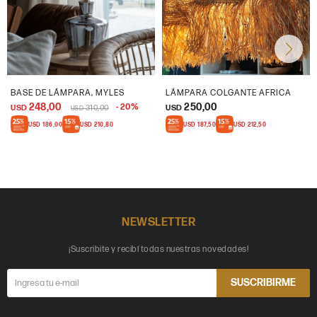
BASE DE LÁMPARA, MYLES
LÁMPARA COLGANTE AFRICA
248,00
250,00
20
USD
310,00
USD
USD
USD
186,00
USD
210,80
USD
187,50
USD
212,50
NEWSLETTER
¡Suscribite y recibí todas nuestras novedades!
SUSCRIBIRME