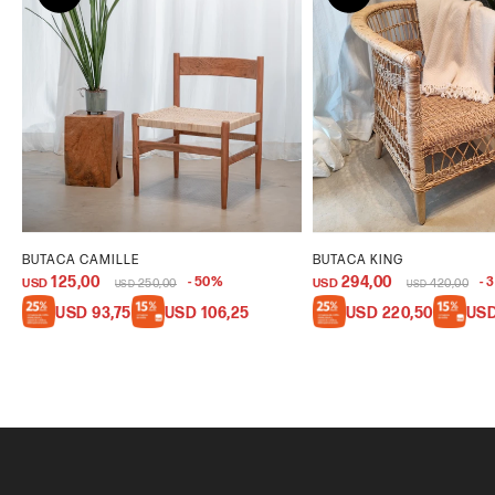
BUTACA CAMILLE
BUTACA KING
125,00
294,00
50
3
USD
250,00
USD
420,00
USD
USD
USD
93,75
USD
106,25
USD
220,50
US