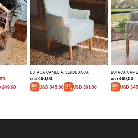
BUTACA CAMELIA, VERDE AGUA
BUTACA CAME
460,00
460,00
0
USD
USD
D
249,90
USD
345,00
USD
391,00
USD
345