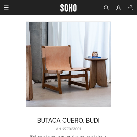

BUTACA CUERO, BUDI
277023001
Butaca de cuero natural y madera de teca.