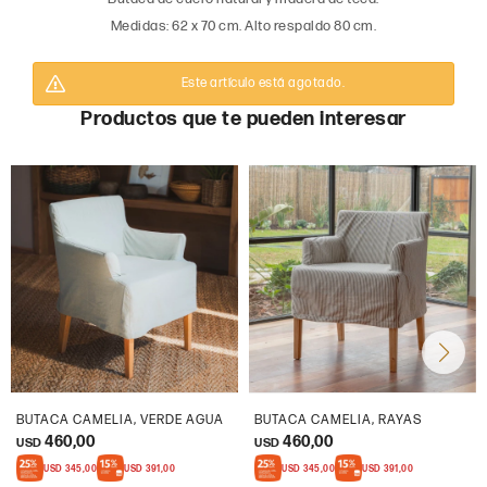
Medidas: 62 x 70 cm. Alto respaldo 80 cm.
Este artículo está agotado.
Productos que te pueden interesar
BUTACA CAMELIA, VERDE AGUA
BUTACA CAMELIA, RAYAS
460,00
460,00
USD
USD
USD
345,00
USD
391,00
USD
345,00
USD
391,00