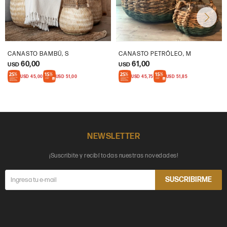
CANASTO BAMBÚ, S
CANASTO PETRÓLEO, M
60,00
61,00
USD
USD
USD
45,00
USD
51,00
USD
45,75
USD
51,85
NEWSLETTER
¡Suscribite y recibí todas nuestras novedades!
SUSCRIBIRME