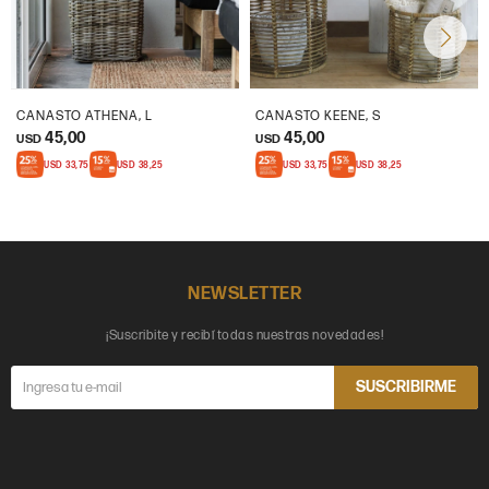
CANASTO ATHENA, L
CANASTO KEENE, S
45,00
45,00
USD
USD
USD
33,75
USD
38,25
USD
33,75
USD
38,25
NEWSLETTER
¡Suscribite y recibí todas nuestras novedades!
SUSCRIBIRME