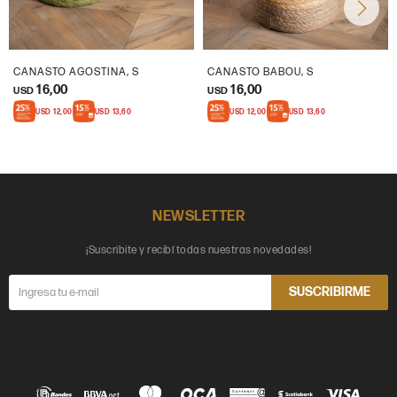
CANASTO AGOSTINA, S
CANASTO BABOU, S
16,00
16,00
USD
USD
USD
12,00
USD
13,60
USD
12,00
USD
13,60
NEWSLETTER
¡Suscribite y recibí todas nuestras novedades!
SUSCRIBIRME