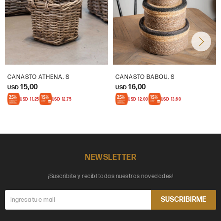
CANASTO ATHENA, S
CANASTO BABOU, S
15,00
16,00
USD
USD
USD
11,25
USD
12,75
USD
12,00
USD
13,60
NEWSLETTER
¡Suscribite y recibí todas nuestras novedades!
SUSCRIBIRME