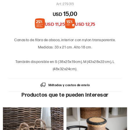
279315
15,00
USD
USD
11,25
USD
12,75
Canasto de fibra de abaca, interior con nylon transparente.
Medidas: 33 x 21 cm. Alto 18 cm.
También disponible en S (38x25x19cm), M (43x28x22cm), L
(48x32x24cm).
Métodos y costos de envío
Productos que te pueden interesar