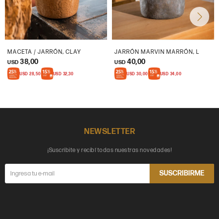
MACETA / JARRÓN, CLAY
JARRÓN MARVIN MARRÓN, L
38,00
40,00
USD
USD
USD
28,50
USD
32,30
USD
30,00
USD
34,00
NEWSLETTER
¡Suscribite y recibí todas nuestras novedades!
SUSCRIBIRME