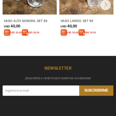
VASO ALTO SANDRA, SET X6
VASO LARGO, SET X6
40,00
40,00
USD
USD
USD
30,00
USD
34,00
USD
30,00
USD
34,00
NEWSLETTER
¡Suscribite y recibí todas nuestras novedades!
SUSCRIBIRME