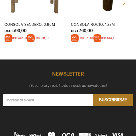
CONSOLA SENDERO, 0.96M
CONSOLA ROCÍO, 1.22M
590,00
760,00
USD
USD
USD
442,50
USD
501,50
USD
570,00
USD
646,00
NEWSLETTER
¡Suscribite y recibí todas nuestras novedades!
SUSCRIBIRME