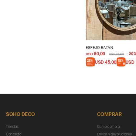
ESPEJO RATÁN
60,00
20
USD
75,00
USD
USD
45,00
USD
SOHO DECO
COMPRAR
Tiendas
Como comprar
Contacto
Envíos y devoluciones