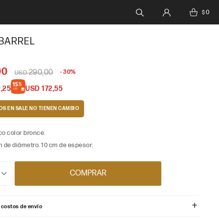
0
$
BARREL
00
290,00
30
USD
,25
USD
172,55
OS EN SALE
co color bronce.
m de diámetro. 10 cm de espesor.
COMPRAR
 costos de envío