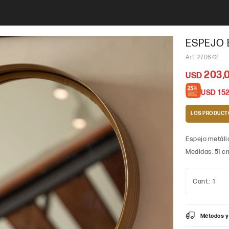
ESPEJO 
270642
203,
USD
USD
152
LOS PRODUCT
Espejo metáli
Medidas: 51 c
1
Métodos y