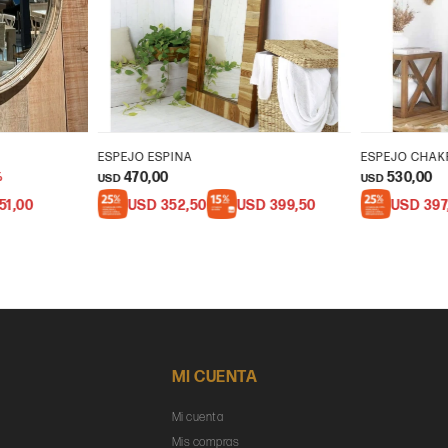
ESPEJO ESPINA
ESPEJO CHAK
470,00
530,00
USD
USD
51,00
USD
352,50
USD
399,50
USD
397
MI CUENTA
Mi cuenta
Mis compras