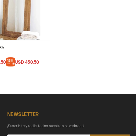
RA
,50
USD
450,50
NEWSLETTER
¡Suscribite y recibí todas nuestras novedades!