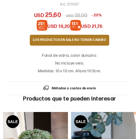
270197
25,60
USD
32,00
20
USD
USD
19,20
USD
21,76
LOS PRODUCTOS EN SALE
Fanal de vidrio, color durazno.
No incluye vela.
Medidas: 10 x 10 cm. Altura 10.5cm.
Métodos y costos de envío
Productos que te pueden interesar