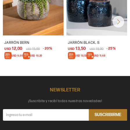
JARRÓN BERN
JARRÓN BLACK, S
12,00
13,50
20
25
USD
15,00
USD
18,00
USD
USD
USD
9,00
USD
10,20
USD
10,13
USD
11,48
NEWSLETTER
¡Suscribite y recibí todas nuestras novedades!
SUSCRIBIRME