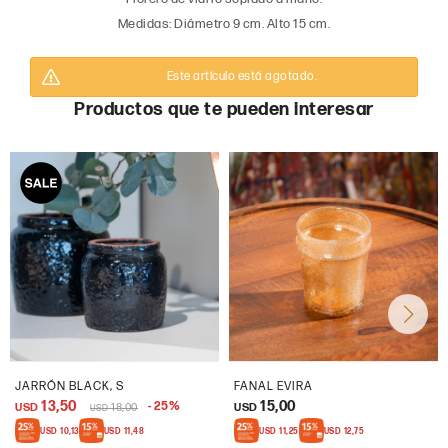
Medidas: Diámetro 9 cm. Alto 15 cm.
Este artículo está agotado.
Productos que te pueden interesar
JARRÓN BLACK, S
FANAL EVIRA
13,50
15,00
25
USD
18,00
USD
USD
USD
10,13
USD
11,48
USD
11,25
USD
12,75