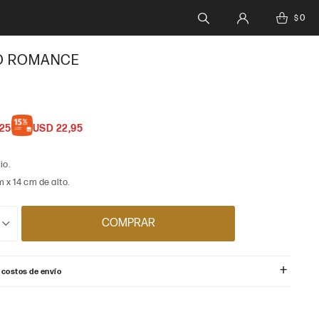
0
$
O ROMANCE
,25
USD
22,95
io.
 x 14 cm de alto.
COMPRAR
 costos de envío