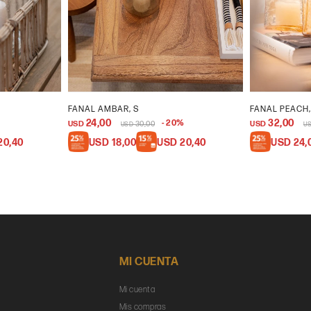
FANAL AMBAR, S
FANAL PEACH,
24,00
32,00
20
USD
30,00
USD
USD
U
20,40
USD
18,00
USD
20,40
USD
24,
MI CUENTA
Mi cuenta
Mis compras