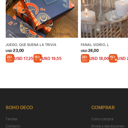
JUEGO, QUE SUENA LA TRIVIA
FANAL VIDRIO, L
23,00
24,00
USD
USD
USD
17,25
USD
19,55
USD
18,00
USD
SOHO DECO
COMPRAR
Tiendas
Como comprar
Contacto
Envíos y devoluciones