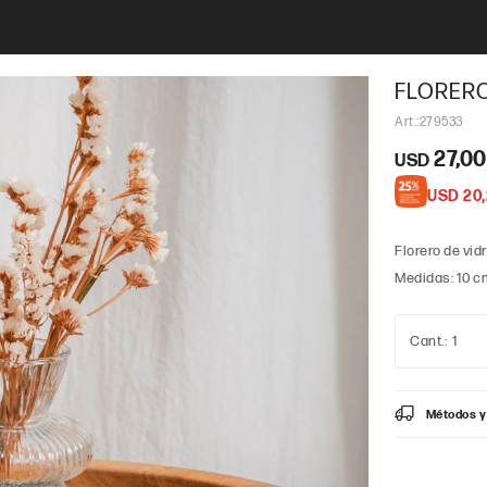
FLORER
279533
27,00
USD
USD
20
Florero de vidr
Medidas: 10 cm
1
Métodos y