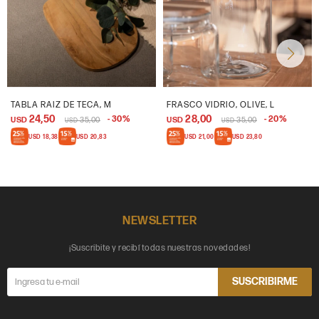
TABLA RAIZ DE TECA, M
FRASCO VIDRIO, OLIVE, L
24,50
28,00
30
20
USD
35,00
USD
35,00
USD
USD
USD
18,38
USD
20,83
USD
21,00
USD
23,80
NEWSLETTER
¡Suscribite y recibí todas nuestras novedades!
SUSCRIBIRME