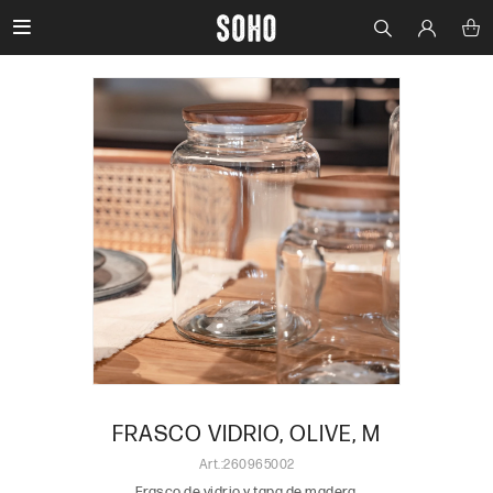

FRASCO VIDRIO, OLIVE, M
260965002
Frasco de vidrio y tapa de madera.