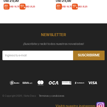
25,00
25,00
USD
USD
USD
18,75
USD
21,25
USD
18,75
USD
21,25
NEWSLETTER
¡Suscribite y recibí todas nuestras novedades!
SUSCRIBIRME
© Copyright 2026 / Soho Deco
Términos y condiciones
