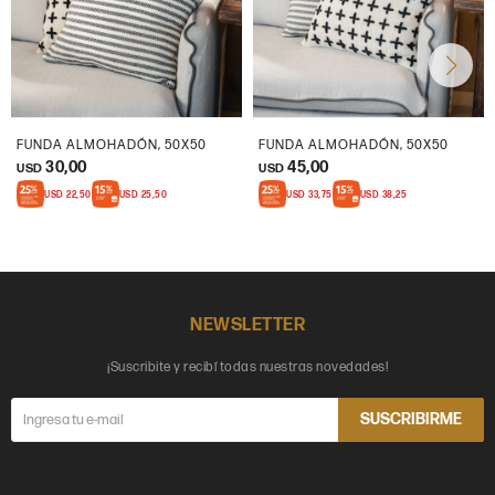
FUNDA ALMOHADÓN, 50X50
FUNDA ALMOHADÓN, 50X50
30,00
45,00
USD
USD
USD
22,50
USD
25,50
USD
33,75
USD
38,25
NEWSLETTER
¡Suscribite y recibí todas nuestras novedades!
SUSCRIBIRME