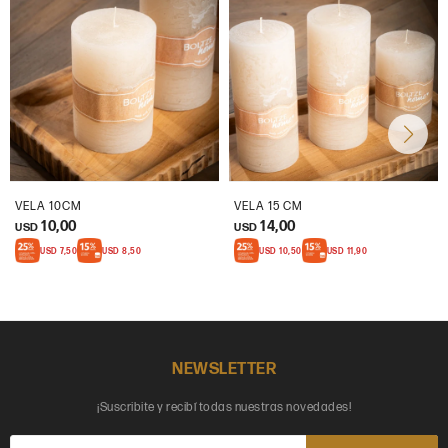
VELA 10CM
VELA 15 CM
10,00
14,00
USD
USD
USD
7,50
USD
8,50
USD
10,50
USD
11,90
NEWSLETTER
¡Suscribite y recibí todas nuestras novedades!