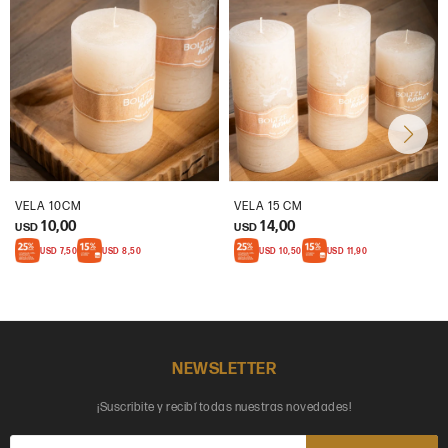
VELA 10CM
VELA 15 CM
10,00
14,00
USD
USD
USD
7,50
USD
8,50
USD
10,50
USD
11,90
NEWSLETTER
¡Suscribite y recibí todas nuestras novedades!