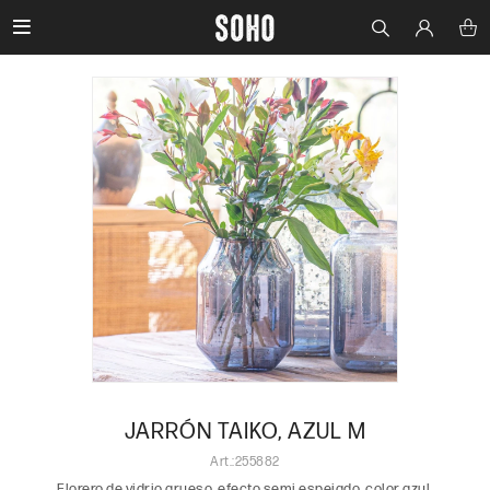

JARRÓN TAIKO, AZUL M
255882
Florero de vidrio grueso, efecto semi espejado, color azul.