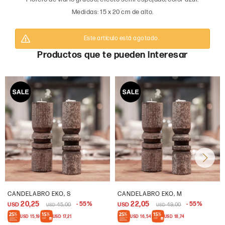
Medidas: 15 x 20 cm de alto.
Este artículo está agotado.
Productos que te pueden interesar
CANDELABRO EKO, S
CANDELABRO EKO, M
20,25
22,05
55
55
USD
45,00
USD
49,00
USD
USD
USD
15,19
USD
17,21
USD
16,54
USD
18,74