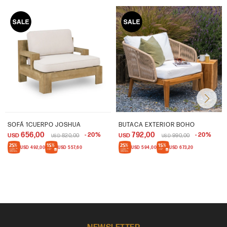
SOFÁ 1CUERPO JOSHUA
BUTACA EXTERIOR BOHO
656,00
792,00
20
20
USD
820,00
USD
990,00
USD
USD
USD
492,00
USD
557,60
USD
594,00
USD
673,20