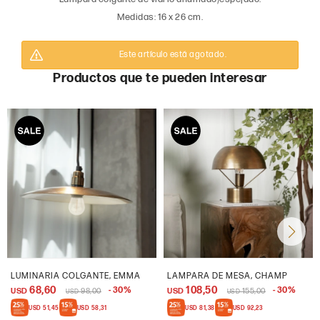
Medidas: 16 x 26 cm.
Este artículo está agotado.
Productos que te pueden interesar
LUMINARIA COLGANTE, EMMA
LAMPARA DE MESA, CHAMP
68,60
108,50
30
30
USD
98,00
USD
155,00
USD
USD
USD
51,45
USD
58,31
USD
81,38
USD
92,23