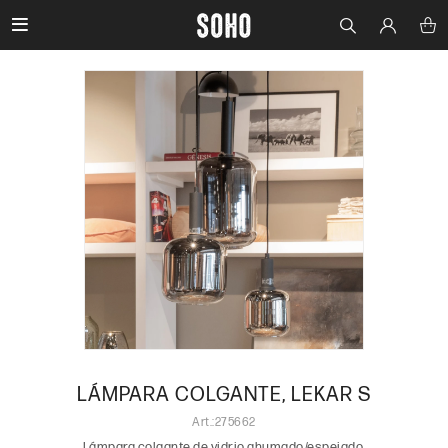

LÁMPARA COLGANTE, LEKAR S
275662
Lámpara colgante de vidrio ahumado/espejado.