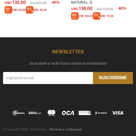
132,00
40
NATURAL, S
USD
220,00
USD
138,00
40
USD
230,00
USD
USD
99,00
USD
112,20
USD
103,50
USD
117,30
NEWSLETTER
¡Suscribite y recibí todas nuestras novedades!
SUSCRIBIRME
© Copyright 2026 / Soho Deco
Términos y condiciones