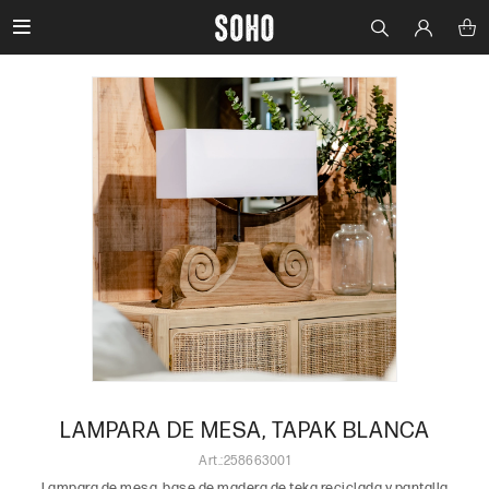

LAMPARA DE MESA, TAPAK BLANCA
258663001
Lampara de mesa, base de madera de teka reciclada y pantalla