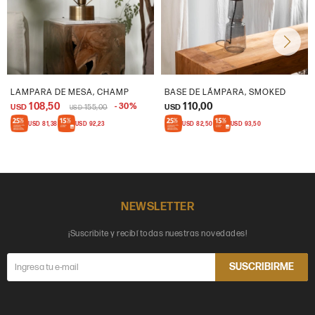
LAMPARA DE MESA, CHAMP
BASE DE LÁMPARA, SMOKED
108,50
110,00
30
USD
155,00
USD
USD
USD
81,38
USD
92,23
USD
82,50
USD
93,50
NEWSLETTER
¡Suscribite y recibí todas nuestras novedades!
SUSCRIBIRME