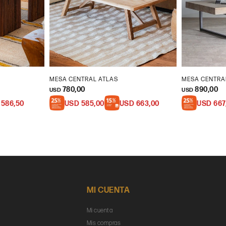
MESA CENTRAL ATLAS
MESA CENTRA
780,00
890,00
USD
USD
586,50
USD
585,00
USD
663,00
USD
667
MI CUENTA
Mi cuenta
Mis compras