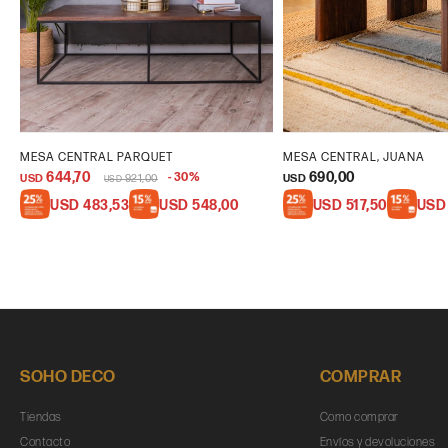
MESA CENTRAL PARQUET
MESA CENTRAL, JUANA
644,70
690,00
30
USD
921,00
USD
USD
USD
483,53
USD
548,00
USD
517,50
USD
SOHO DECO
COMPRAR
Tiendas
Como comprar
Contacto
Envíos y devoluciones