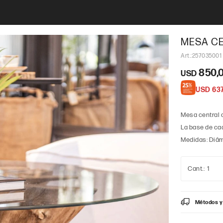
MESA CE
257035001
850,
USD
USD
637
Mesa central c
La base de cad
Medidas: Diáme
1
Métodos y