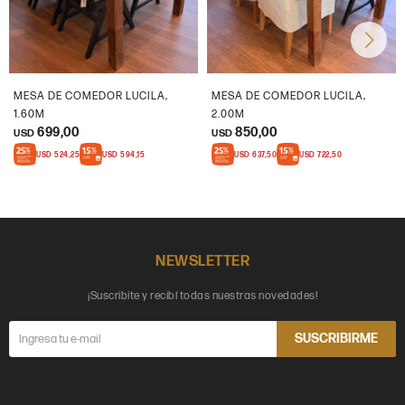
MESA DE COMEDOR LUCILA,
MESA DE COMEDOR LUCILA,
1.60M
2.00M
699,00
850,00
USD
USD
USD
524,25
USD
594,15
USD
637,50
USD
722,50
NEWSLETTER
¡Suscribite y recibí todas nuestras novedades!
SUSCRIBIRME