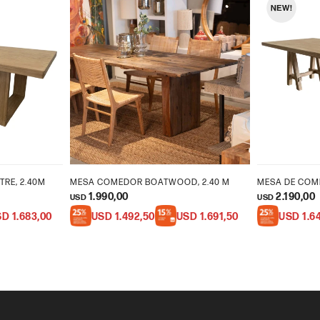
RE, 2.40M
MESA COMEDOR BOATWOOD, 2.40 M
MESA DE COM
1.990,00
2.190,00
USD
USD
SD
1.683,00
USD
1.492,50
USD
1.691,50
USD
1.6