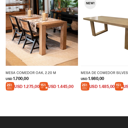
MESA COMEDOR OAK, 2.20 M
MESA DE COMEDOR SILVEST
1.700,00
1.980,00
USD
USD
USD
1.275,00
USD
1.445,00
USD
1.485,00
U