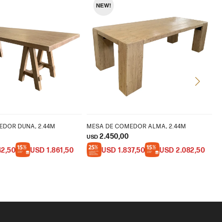
EDOR DUNA, 2.44M
MESA DE COMEDOR ALMA, 2.44M
M
2.450,00
USD
U
42,50
USD
1.861,50
USD
1.837,50
USD
2.082,50