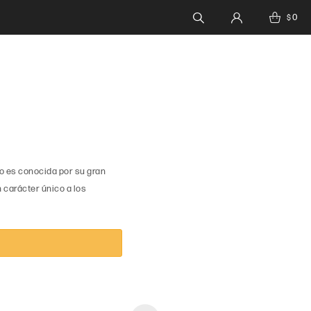
0
$
o es conocida por su gran
 carácter único a los