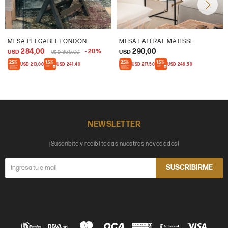
MESA PLEGABLE LONDON
MESA LATERAL MATISSE
284,00
290,00
20
USD
355,00
USD
USD
USD
213,00
USD
241,40
USD
217,50
USD
246,50
NEWSLETTER
¡Suscribite y recibí todas nuestras novedades!
SUSCRIBIRME