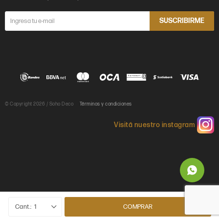
SUSCRIBIRME
© Copyright 2026 / Soho Deco
Términos y condiciones

1
COMPRAR