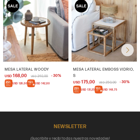
MESA LATERAL WOODY
MESA LATERAL EMBOSS VIDRIO,
168,00
30
S
USD
240,00
USD
175,00
30
USD
250,00
USD
USD
126,00
USD
142,80
USD
131,25
USD
148,75
NEWSLETTER
¡Suscribite y recibí todas nuestras novedades!