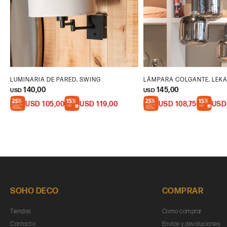
LUMINARIA DE PARED, SWING
LÁMPARA COLGANTE, LEK
140,00
145,00
USD
USD
USD
105,00
USD
119,00
USD
108,75
USD
SOHO DECO
COMPRAR
Tiendas
Como comprar
Contacto
Envíos y devoluciones