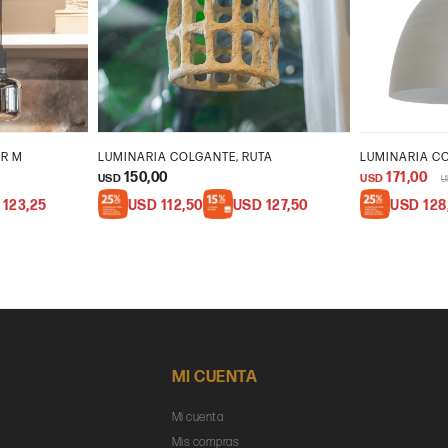
AR M
LUMINARIA COLGANTE, RUTA
LUMINARIA CO
150,00
171,00
USD
USD
U
123,25
USD
112,50
USD
127,50
USD
128
MI CUENTA
Mi cuenta
Mis compras