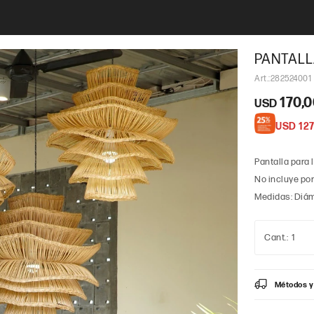
PANTALL
282524001
170,
USD
USD
127
Pantalla para 
No incluye po
Medidas: Diám
1
Métodos y