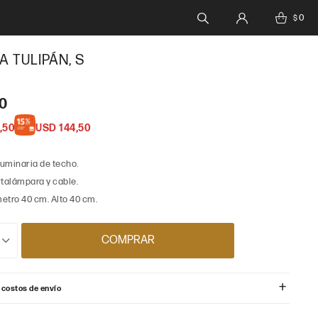
0
$
A TULIPÁN, S
00
,50
USD
144,50
luminaria de techo.
rtalámpara y cable.
etro 40 cm. Alto 40 cm.
COMPRAR
 costos de envío