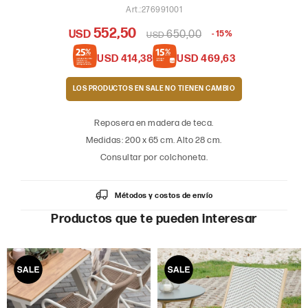
276991001
552,50
USD
650,00
15
USD
USD
414,38
USD
469,63
LOS PRODUCTOS EN SALE
Reposera en madera de teca.
Medidas: 200 x 65 cm. Alto 28 cm.
Consultar por colchoneta.
Métodos y costos de envío
Productos que te pueden interesar