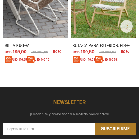
SILLA KUGGA
BUTACA PARA EXTERIOR, EDGE
195,00
199,50
50
50
USD
390,00
USD
399,00
USD
USD
USD
146,25
USD
165,75
USD
149,63
USD
169,58
NEWSLETTER
¡Suscribite y recibí todas nuestras novedades!
SUSCRIBIRME