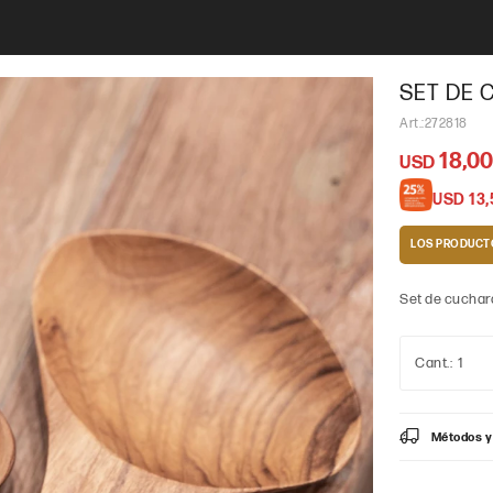
SET DE 
272818
18,0
USD
USD
13,
LOS PRODUCT
Set de cuchara
1
Métodos y