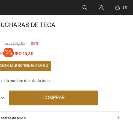
0
$
CUCHARAS DE TECA
0
24,00
25
USD
50
USD
15,30
OS EN SALE
s de madera de raíz de teca.
COMPRAR
 costos de envío