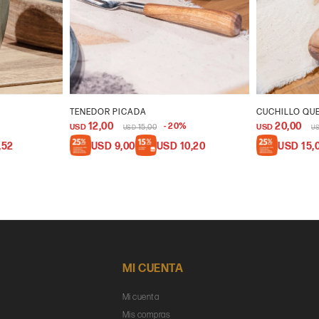
TENEDOR PICADA
CUCHILLO QU
12,00
20,00
20
USD
15,00
USD
USD
U
,52
USD
9,00
USD
10,20
USD
15,
MI CUENTA
Mi cuenta
Mis compras