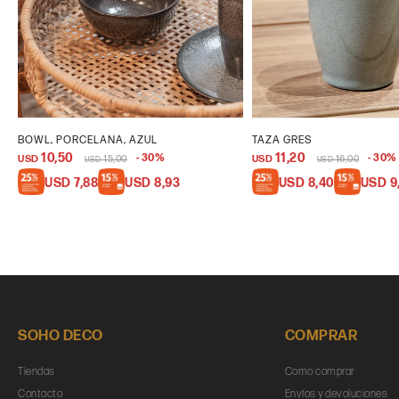
BOWL, PORCELANA, AZUL
TAZA GRES
10,50
11,20
30
30
USD
15,00
USD
16,00
USD
USD
USD
7,88
USD
8,93
USD
8,40
USD
9
SOHO DECO
COMPRAR
Tiendas
Como comprar
Contacto
Envíos y devoluciones