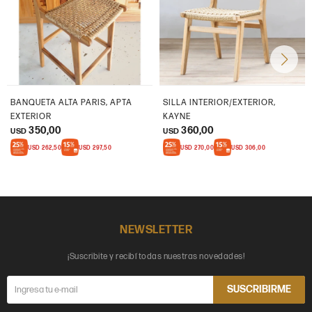
BANQUETA ALTA PARIS, APTA
SILLA INTERIOR/EXTERIOR,
EXTERIOR
KAYNE
350,00
360,00
USD
USD
USD
262,50
USD
297,50
USD
270,00
USD
306,00
NEWSLETTER
¡Suscribite y recibí todas nuestras novedades!
SUSCRIBIRME