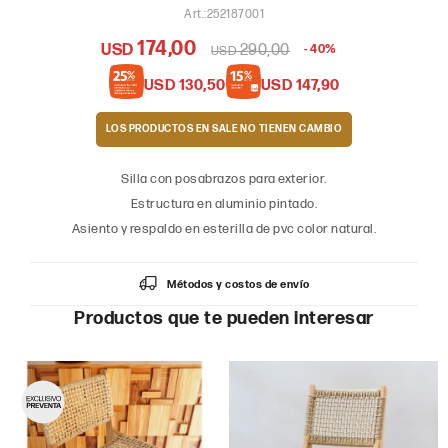
252187001
174,00
USD
290,00
40
USD
USD
130,50
USD
147,90
LOS PRODUCTOS EN SALE
Silla con posabrazos para exterior.
Estructura en aluminio pintado.
Asiento y respaldo en esterilla de pvc color natural.
Métodos y costos de envío
Productos que te pueden interesar